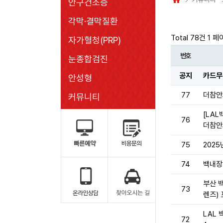
안구건조증
각막·결막질환
Total 78건
1 페
자가혈청(PRP)
번호
눈종합검진
공지
카드무
안성형
77
더참안
커뮤니티
[LAL
76
더참안
75
202
74
백내장
부산 백
73
렌즈)
LAL 
72