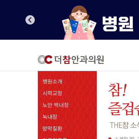
병원소개
시력교정
노안 백내장
녹내장
망막질환
커뮤니티