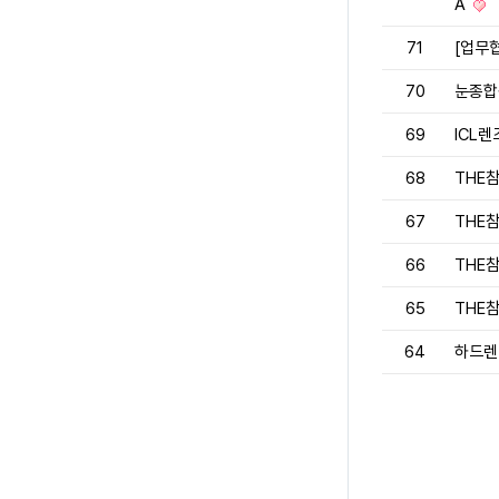
A
71
[업무
70
눈종합
69
ICL
68
THE
67
THE
66
THE
65
THE
64
하드렌