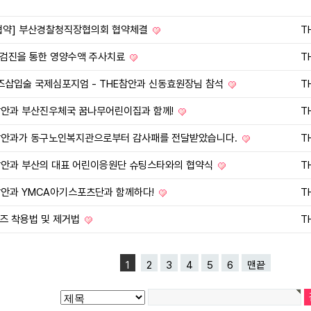
협약] 부산경찰청직장협의회 협약체결
T
검진을 통한 영양수액 주사치료
T
렌즈삽입술 국제심포지엄 - THE참안과 신동효원장님 참석
T
참안과 부산진우체국 꿈나무어린이집과 함께!
T
참안과가 동구노인복지관으로부터 감사패를 전달받았습니다.
T
참안과 부산의 대표 어린이응원단 슈팅스타와의 협약식
T
참안과 YMCA아기스포츠단과 함께하다!
T
즈 착용법 및 제거법
T
1
2
3
4
5
6
맨끝