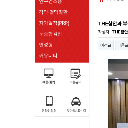
안구건조증
각막·결막질환
자가혈청(PRP)
THE참안과 
작성자
THE참
눈종합검진
안성형
이전글
다음
커뮤니티