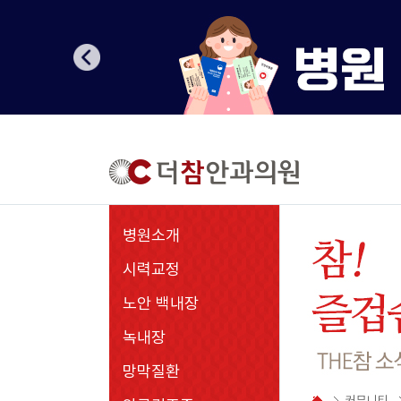
병원소개
시력교정
노안 백내장
녹내장
망막질환
커뮤니티