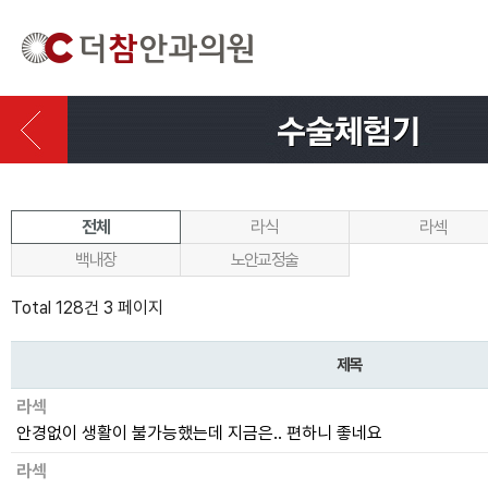
전체
라식
라섹
백내장
노안교정술
Total 128건
3 페이지
제목
라섹
안경없이 생활이 불가능했는데 지금은.. 편하니 좋네요
라섹