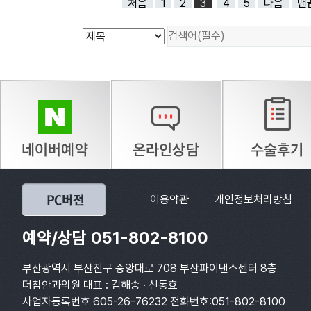
처음
1
2
3
4
5
다음
맨
이용약관
개인정보처리방침
예약/상담 051-802-8100
부산광역시 부산진구 중앙대로 708 부산파이낸스센터 8층
더참안과의원 대표 : 김해송 · 신동효
사업자등록번호 605-26-76232 전화번호:051-802-8100