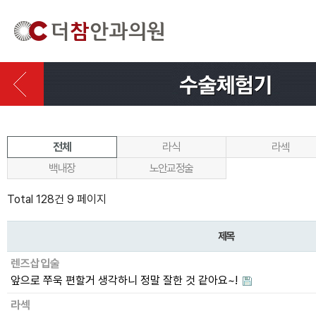
전체
라식
라섹
백내장
노안교정술
Total 128건
9 페이지
제목
렌즈삽입술
앞으로 쭈욱 편할거 생각하니 정말 잘한 것 같아요~!
라섹